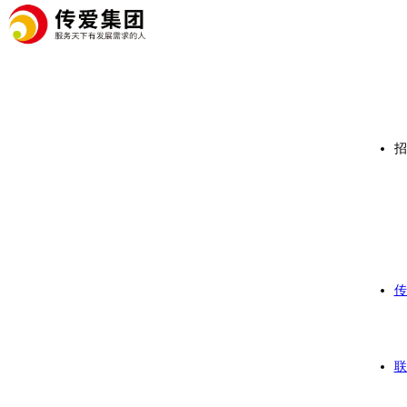
招
传
联